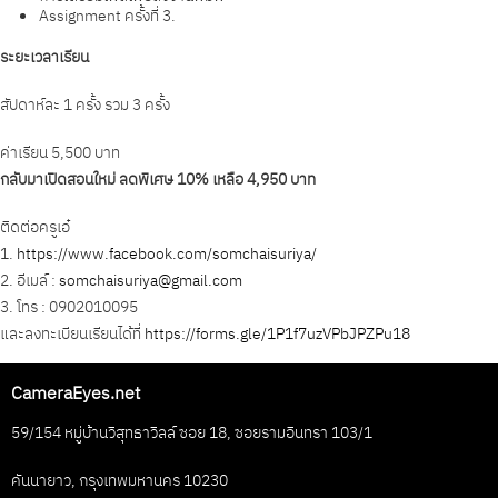
Assignment ครั้งที่ 3.
ระยะเวลาเรียน
สัปดาห์ละ 1 ครั้ง รวม 3 ครั้ง
ค่าเรียน 5,500 บาท
กลับมาเปิดสอนใหม่ ลดพิเศษ 10% เหลือ 4,950 บาท
ติดต่อครูเอ๋
1.
https://www.facebook.com/somchaisuriya/
2. อีเมล์ :
somchaisuriya@gmail.com
3. โทร : 0902010095
และลงทะเบียนเรียนได้ที่
https://forms.gle/1P1f7uzVPbJPZPu18
CameraEyes.net
59/154 หมู่บ้านวิสุทธาวิลล์ ซอย 18, ซอยรามอินทรา 103/1
คันนายาว, กรุงเทพมหานคร 10230