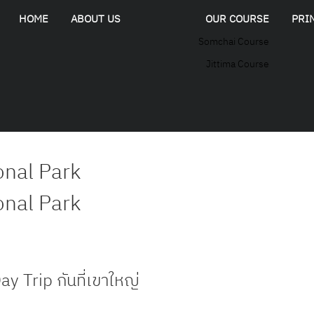
HOME
ABOUT US
OUR COURSE
PRI
Somchai Course
Jittima Course
onal Park
onal Park
y Trip กันที่เขาใหญ่