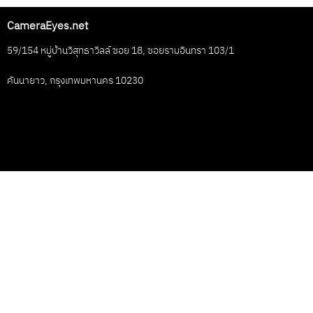
CameraEyes.net
59/154 หมู่บ้านวิสุทธาวิลล์ ซอย 18, ซอยรามอินทรา 103/1
คันนายาว, กรุงเทพมหานคร 10230