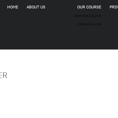
HOME
ABOUT US
OUR COURSE
PRI
Somchai Course
Jittima Course
WER