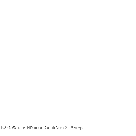
าไรซ์ กับฟิลเตอร์ ND แบบปรับค่าได้จาก 2 - 8 stop