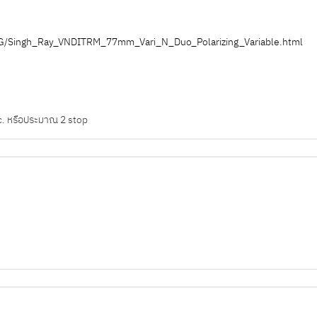
G/Singh_Ray_VNDITRM_77mm_Vari_N_Duo_Polarizing_Variable.html
sec. หรือประมาณ 2 stop