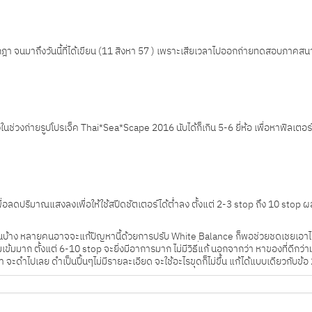
ือนกรกฎา จนมาถึงวันนี้ที่ได้เขียน (11 สิงหา 57 ) เพราะเสียเวลาไปออกถ่ายทดสอบภาค
่วงถ่ายรูปโปรเจ็ค Thai*Sea*Scape 2016 นับได้ก็เกิน 5-6 ยี่ห้อ เพื่อหาฟิลเตอร์ที
ลดปริมาณแสงลงเพื่อให้ใช้สปีดชัตเตอร์ได้ต่ำลง ตั้งแต่ 2-3 stop ถึง 10 stop ผลข
ันบ้าง หลายคนอาจจะแก้ปัญหานี้ด้วยการปรับ White ฺBalance ก็พอช่วยชดเชยเอาได
ามเข้มมาก ตั้งแต่ 6-10 stop จะยิ่งมีอาการมาก ไม่มีวิธีแก้ นอกจากว่า หาของที่ดีกว่
ำไปเลย ดำเป็นปื้นๆไม่มีรายละเอียด จะใช้อะไรขุดก็ไม่ขึ้น แก้ได้แบบเดียวกับข้อ 2. 