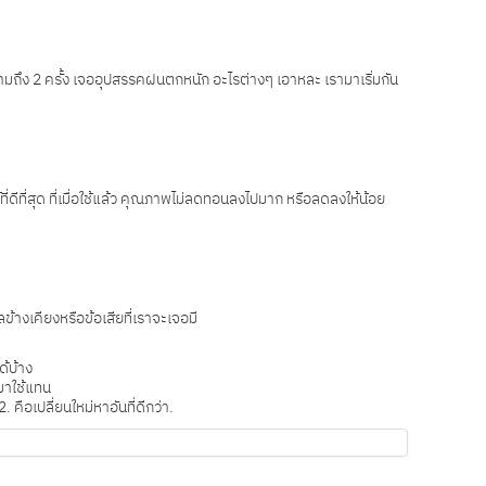
สนามถึง 2 ครั้ง เจออุปสรรคฝนตกหนัก อะไรต่างๆ เอาหละ เรามาเริ่มกัน
่ดีที่สุด ที่เมื่อใช้แล้ว คุณภาพไม่ลดทอนลงไปมาก หรือลดลงให้น้อย
้างเคียงหรือข้อเสียที่เราจะเจอมี
้บ้าง
ามาใช้แทน
คือเปลี่ยนใหม่หาอันที่ดีกว่า.