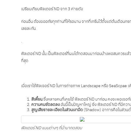
เปรียบเทียบฟิลเตอร์ ND จาก 3 ค่ายดัง
ก่อนอื่น ต้องขออภัยทุกท่านที่ให้รอนาน จากที่เกริ่นไว้ตั้งแต่ต้นเด
เลยละกัน
.
ฟิลเตอร์ ND นั้น เป็นฟิลเตอร์ที่ผมได้ทดสอบมาก่อนบ้างพอสมควรแล้วในช
ที่สุด
เมื่อเราใช้ฟิลเจอร์ ND ในการถ่ายภาพ Landscape หรือ SeaScpae เพื่อ
สีเพี้ยน
ซึ่งหลายคนที่เคยใช้ ฟิลเตอร์ ND มาก่อน คงจะพอเจอก
ความคมชัดลดลง
อันนี้เป็นปัญหาใหญ่ ยิ่ง ฟิลเตอร์ ND ที่มีคว
สูญเสียรายละเอียดในส่วนเงามืด
(Shadow) อาการคือในส่วนดำ จะด
ฟิลเตอร์ ND แบบต่างๆ ที่นำมาทดสอบ