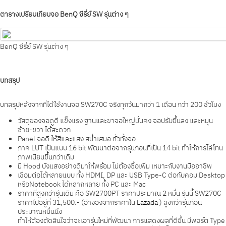
ตารางเปรียบเทียบจอ BenQ ซีรี่ย์ SW รุ่นต่าง ๆ
BenQ ซีรี่ย์ SW รุ่นต่าง ๆ
บทสรุป
บทสรุปหลังจากที่ได้ใช้งานจอ SW270C จริงทุกวันมากว่า 1 เดือน กว่า 200 ชั่วโมง
วัสดุของจอดูดี แข็งแรง ฐานและขาจอใหญ่มั่นคง จอปรับขึ้นลง และหมุน
ซ้าย-ขวา ได้สะดวก
Panel จอดี ให้สีและแสง สม่ำเสมอ ทั่วทั้งจอ
ภาค LUT เป็นแบบ 16 bit พัฒนาต่อจากรุุ่นก่อนที่เป็น 14 bit ทำให้การไล่โทน
ภาพเนียนขึ้นกว่าเดิม
มี Hood บังแสงอย่างดีมาให้พร้อม ไม่ต้องซื้อเพิ่ม เหมาะกับงานมืออาชีพ
เชื่อมต่อได้หลายแบบ ทั้ง HDMI, DP และ USB Type-C ต่อกับคอม Desktop
หรือNotebook ได้หลากหลาย ทั้ง PC และ Mac
ราคาที่สูงกว่ารุ่นเดิม คือ SW2700PT ราคาประมาณ 2 หมื่น รุ่นนี้ SW270C
ราคาไปอยู่ที่ 31,500.- (อ้างอิงจากราคาใน
Lazada
) สูงกว่ารุ่นก่อน
ประมาณหมื่นนึง
ทำให้ต้องตัดสินใจว่าจะเอารุ่นใหม่ที่พัฒนา การแสดงผลที่ดีขึ้น มีพอร์ต Type