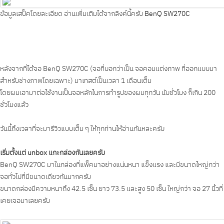
ข้อมูลเสป็คโดยละเอียด อ่านเพิ่มเติมได้จากลิงค์นี้ครับ
BenQ SW270C
หลังจากที่ได้จอ BenQ SW270C (จอที่บอกว่าเป็น จอคอมแต่งภาพ ที่ออกแบบมา
สำหรับช่างภาพโดยเฉพาะ) มาเทสต์เป็นเวลา 1 เดือนเต็ม
โดยผมเอามาต่อใช้งานเป็นจอหลักในการทำรูปของผมทุกวัน นับชั่วโมง ก็เกิน 200
ชั่วโมงแล้ว
วันนี้ถึงเวลาที่จะมารีวิวแบบเต็ม ๆ ให้ทุกท่านให้อ่านกันหละครับ
เริ่มตั้งแต่ unbox แกะกล่องกันเลยครับ
BenQ SW270C มาในกล่องที่แพ็คมาอย่างแน่นหนา แข็งแรง และมีขนาดใหญ่กว่า
จอทั่วไปที่มีขนาดเดียวกันมากครับ
ขนาดกล่องมีความหนาถึง 42.5 เซ็น ยาว 73.5 และสูง 50 เซ็น ใหญ่กว่า จอ 27 นิ้วที่
เคยเจอมาเลยครับ