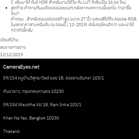
C เพิ่มมาให้ กับมี HDR สำหรับงานวิดีโอ กับ LUT ที่เพิ่มเป็น 16 bit ไหม
สุดท้าย คำถามที่ผมต้องเจอบ่อยแน่ๆ หลังจากบทความนี้ออกไป ว่าน่าซื้อ
ไหม?
คำตอบ : สำหรับจอมอนิเตอร์ทำรูป ขนาด 27 นิ้ว แสดงสีได้ถึง Adobe RGB
ในเรทราคาสามหมื่นต้น ณ ตอนนี้ ( 12-2019) ยังไม่จอไหนดีกว่า และน่าใช้
กว่าตัวนี้ครับ
เขียนที่บ้าน
สมชายการช่าง
12/12/2019
CameraEyes.net
59/154 หมู่บ้านวิสุทธาวิลล์ ซอย 18, ซอยรามอินทรา 103/1
คันนายาว, กรุงเทพมหานคร 10230
59/154 Wisuttha Vill 18, Ram Intra 103/1
Khan Na Yao, Bangkok 10230
Thailand