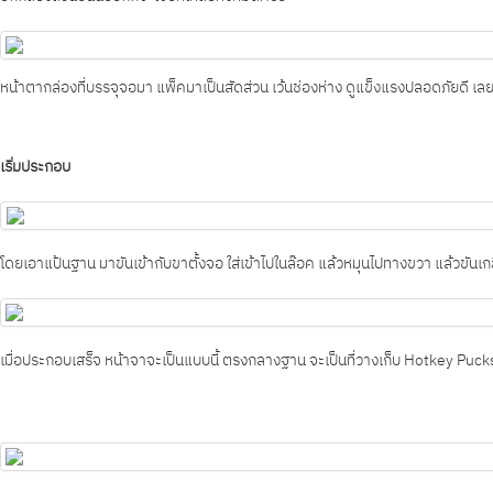
หน้าตากล่องที่บรรจุจอมา แพ็คมาเป็นสัดส่วน เว้นช่องห่าง ดูแข็งแรงปลอดภัยดี เ
เริ่มประกอบ
โดยเอาแป้นฐาน มาขันเข้ากับขาตั้งจอ ใส่เข้าไปในล๊อค แล้วหมุนไปทางขวา แล้วขันเกล
เมื่อประกอบเสร็จ หน้าจาจะเป็นแบบนี้ ตรงกลางฐาน จะเป็นที่วางเก็บ Hotkey Puck