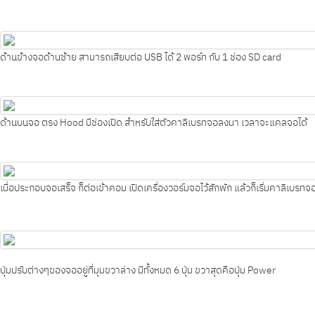
ด้านข้างจอด้านซ้าย สามารถเสียบต่อ USB ได้ 2 พอร์ท กับ 1 ช่อง SD card
ด้านบนจอ ตรง Hood มีช่องเปิด สำหรับใส่ตัวคาลิเบรทจอลงมา เวลาจะแคลจอได้
เมื่อประกอบจอเสร็จ ก็ต่อเข้าคอม เปิดเครื่องวอร์มจอไว้สักพัก แล้วก็เริ่มคาลิเบรทจอ
ปุ่มปรับต่างๆของจออยู่ที่มุมขวาล่าง มีทั้งหมด 6 ปุ่ม ขวาสุดคือปุ่ม Power