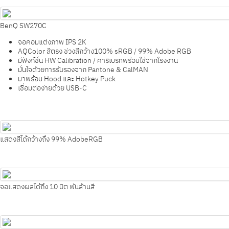
BenQ SW270C
จอคอมแต่งภาพ IPS 2K
AQColor สีตรง ช่วงสีกว้าง100% sRGB / 99% Adobe RGB
มีฟังก์ชั่น HW Calibration / คาริเบรทพร้อมใช้จากโรงงาน
มั่นใจด้วยการรับรองจาก Pantone & CalMAN
มาพร้อม Hood และ Hotkey Puck
เชื่อมต่อง่ายด้วย USB-C
แสดงสีได้กว้างถึง 99% AdobeRGB
จอแสดงผลได้ถึง 10 บิต พันล้านสี