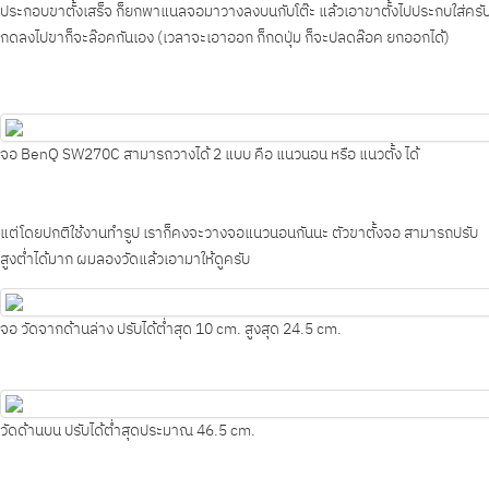
ประกอบขาตั้งเสร็จ ก็ยกพาแนลจอมาวางลงบนกับโต๊ะ แล้วเอาขาตั้งไปประกบใส่ครั
กดลงไปขาก็จะล๊อคกันเอง (เวลาจะเอาออก ก็กดปุ่ม ก็จะปลดล๊อค ยกออกได้)
จอ BenQ SW270C สามารถวางได้ 2 แบบ คือ แนวนอน หรือ แนวตั้ง ได้
แต่โดยปกติใช้งานทำรูป เราก็คงจะวางจอแนวนอนกันนะ ตัวขาตั้งจอ สามารถปรับ
สูงต่ำได้มาก ผมลองวัดแล้วเอามาให้ดูครับ
จอ วัดจากด้านล่าง ปรับได้ต่ำสุด 10 cm. สูงสุด 24.5 cm.
วัดด้านบน ปรับได้ต่ำสุดประมาณ 46.5 cm.