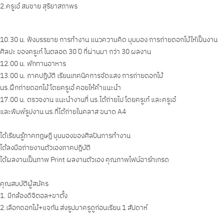
2.ครูเอ๋ สมชาย สุริยาสถาพร
10.30 น. ฟังบรรยาย การทำงาน แนวความคิด มุมมอง การถ่ายดอกไม้ใหัเป็นงาน
ศิลปะ ของครูเก๋ ในตลอด 30 ปี ที่ผ่านมา กว่า 30 ผลงาน
12.00 น. พักทานอาหาร
13.00 น. ภาคปฎิบัติ เรียนเทคนิคการจัดแสง การถ่ายดอกไม้
นร.ฝึกถ่ายดอกไม้ โดยครูเอ๋ คอยให้คำแนะนำ
17.00 น. ตรวจงาน แนะนำงานที่ นร.ได้ถ่ายไป โดยครูเก๋ และครูเอ๋
และพิมพ์รูปงาน นร.ที่ได้ถ่ายในคลาส ขนาด A4
ได้เรียนรู้ภาคทฎษฎี มุมมองของศิลปินการทำงาน
ได้ลงมือถ่ายงานตัวเองภาคปฎิบัติ
ได้ผลงานเป็นภาพ Print ผลงานตัวเอง คุณภาพไฟน์อาร์ทเกรด
คุณสมบัติผู้สมัคร
1. มีกล้องดิจิตอล+ขาตั้ง
2.เลือกดอกไม้+แจกัน ส่งรูปมาครูดูก่อนเรียน 1 สัปดาห์